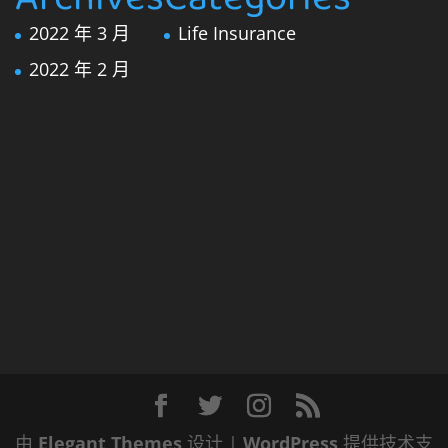
Archives
Categories
2022 年 3 月
Life Insurance
2022 年 2 月
由
Elegant Themes
设计 |
WordPress
提供技术支